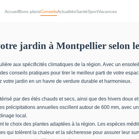
Accueil
Bons plans
Conseils
Actualités
Santé
Sport
Vacances
re jardin à Montpellier selon le
ière aux spécificités climatiques de la région. Avec un ensoleil
 conseils pratiques pour tirer le meilleur parti de votre espace
z votre jardin en un havre de verdure durable et harmonieux.
érisé par des étés chauds et secs, ainsi que des hivers doux e
es précipitations annuelles oscillent autour de 600 mm, avec un
dinage local.
t le choix des plantes adaptées à la région. Les espèces médite
tes qui tolèrent la chaleur et la sécheresse pour assurer leur su