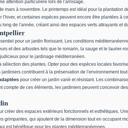
 attention particulière lors de l'arrosage.
de mars à novembre. Le printemps est idéal pour la plantation 
r l'hiver, et certaines espèces peuvent encore être plantées à 
u long de l'année, créant ainsi des espaces verts attrayants et d
ntpellier
sentiel pour un jardin florissant. Les conditions méditerranéenne
rs et des arbustes tels que le romarin, la sauge et le laurier-
 judicieux pour le jardinage méditerranéen.
sélection des plantes. Opter pour des espèces locales favorise l'
s jardiniers contribuent à la préservation de l'environnement tou
 adaptées
pour créer un jardin varié et résistant. Les combinaiso
 compte de ces éléments, les jardiniers peuvent concevoir des e
din
r créer des espaces extérieurs fonctionnels et esthétiques. Une
e des grimpantes, qui ajoutent de la dimension tout en occupant 
 qui est bénéfique pour les plantes méditerranéennes.