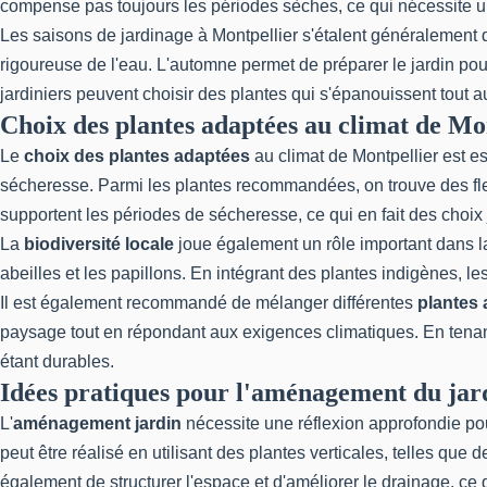
compense pas toujours les périodes sèches, ce qui nécessite une
Les saisons de jardinage à Montpellier s'étalent généralement 
rigoureuse de l'eau. L'automne permet de préparer le jardin pou
jardiniers peuvent choisir des plantes qui s'épanouissent tout a
Choix des plantes adaptées au climat de Mo
Le
choix des plantes adaptées
au climat de Montpellier est es
sécheresse. Parmi les plantes recommandées, on trouve des fleu
supportent les périodes de sécheresse, ce qui en fait des choix
La
biodiversité locale
joue également un rôle important dans la 
abeilles et les papillons. En intégrant des plantes indigènes, le
Il est également recommandé de mélanger différentes
plantes
paysage tout en répondant aux exigences climatiques. En tenant
étant durables.
Idées pratiques pour l'aménagement du jar
L'
aménagement jardin
nécessite une réflexion approfondie pou
peut être réalisé en utilisant des plantes verticales, telles qu
également de structurer l'espace et d'améliorer le drainage, ce